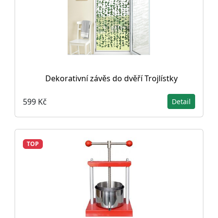
Dekorativní závěs do dvěří Trojlístky
599 Kč
Detail
TOP