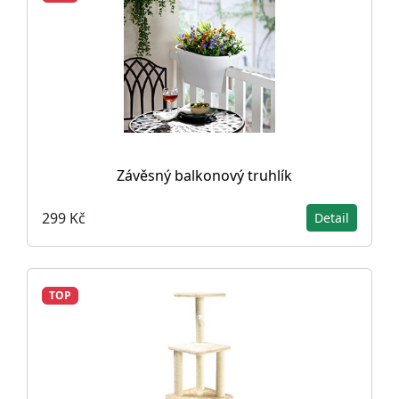
Závěsný balkonový truhlík
299 Kč
Detail
TOP