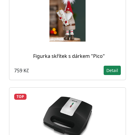
Figurka skřítek s dárkem "Pico"
759 Kč
Detail
TOP