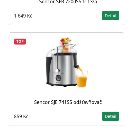
Sencor SFR 7200SS fritéza
1 649 Kč
Detail
TOP
Sencor SJE 741SS odšťavňovač
859 Kč
Detail