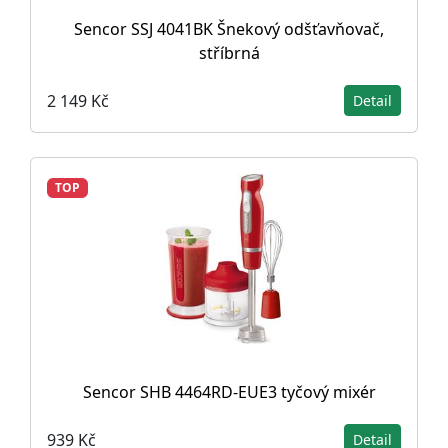
Sencor SSJ 4041BK Šnekový odšťavňovač,
stříbrná
2 149 Kč
Detail
TOP
Sencor SHB 4464RD-EUE3 tyčový mixér
939 Kč
Detail