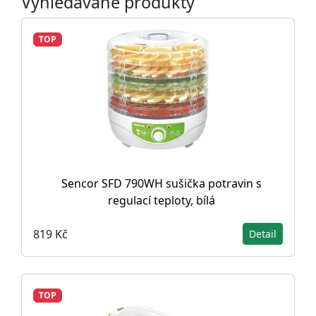
Vyhledávané produkty
TOP
Sencor SFD 790WH sušička potravin s
regulací teploty, bílá
819 Kč
Detail
TOP