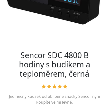
Sencor SDC 4800 B
hodiny s budíkem a
teploměrem, černá
Jedinečný kousek od oblíbené značky
Sencor
nyní
koupíte velmi levně.