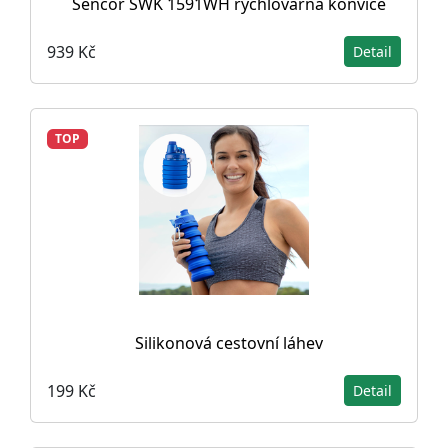
Sencor SWK 1591WH rychlovarná konvice
939 Kč
Detail
TOP
Silikonová cestovní láhev
199 Kč
Detail