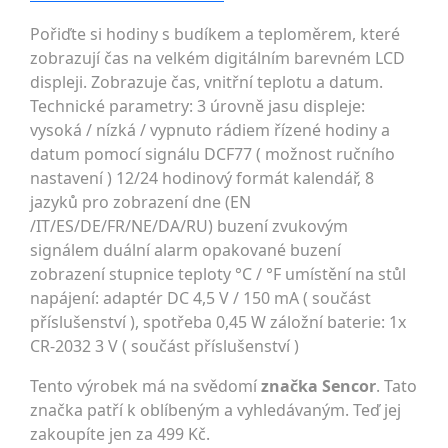
Pořiďte si hodiny s budíkem a teploměrem, které
zobrazují čas na velkém digitálním barevném LCD
displeji. Zobrazuje čas, vnitřní teplotu a datum.
Technické parametry: 3 úrovně jasu displeje:
vysoká / nízká / vypnuto rádiem řízené hodiny a
datum pomocí signálu DCF77 ( možnost ručního
nastavení ) 12/24 hodinový formát kalendář, 8
jazyků pro zobrazení dne (EN
/IT/ES/DE/FR/NE/DA/RU) buzení zvukovým
signálem duální alarm opakované buzení
zobrazení stupnice teploty °C / °F umístění na stůl
napájení: adaptér DC 4,5 V / 150 mA ( součást
příslušenství ), spotřeba 0,45 W záložní baterie: 1x
CR-2032 3 V ( součást příslušenství )
Tento výrobek má na svědomí
značka Sencor
. Tato
značka patří k oblíbeným a vyhledávaným. Teď jej
zakoupíte jen za 499 Kč.