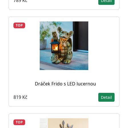
789 Kč
Detail
TOP
Dráček Frido s LED lucernou
819 Kč
Detail
TOP