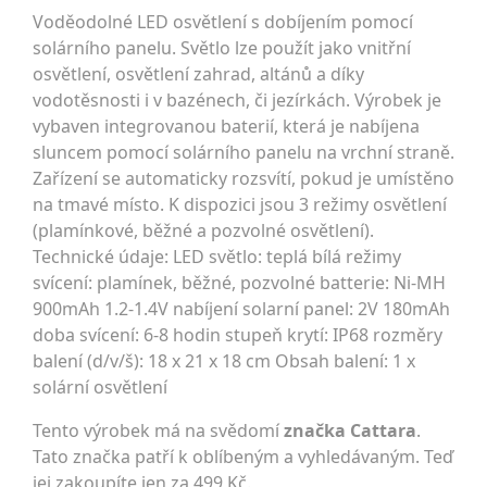
Voděodolné LED osvětlení s dobíjením pomocí
solárního panelu. Světlo lze použít jako vnitřní
osvětlení, osvětlení zahrad, altánů a díky
vodotěsnosti i v bazénech, či jezírkách. Výrobek je
vybaven integrovanou baterií, která je nabíjena
sluncem pomocí solárního panelu na vrchní straně.
Zařízení se automaticky rozsvítí, pokud je umístěno
na tmavé místo. K dispozici jsou 3 režimy osvětlení
(plamínkové, běžné a pozvolné osvětlení).
Technické údaje: LED světlo: teplá bílá režimy
svícení: plamínek, běžné, pozvolné batterie: Ni-MH
900mAh 1.2-1.4V nabíjení solarní panel: 2V 180mAh
doba svícení: 6-8 hodin stupeň krytí: IP68 rozměry
balení (d/v/š): 18 x 21 x 18 cm Obsah balení: 1 x
solární osvětlení
Tento výrobek má na svědomí
značka Cattara
.
Tato značka patří k oblíbeným a vyhledávaným. Teď
jej zakoupíte jen za 499 Kč.