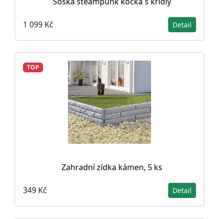
Soška steampunk kočka s křídly
1 099 Kč
Detail
TOP
Zahradní zídka kámen, 5 ks
349 Kč
Detail