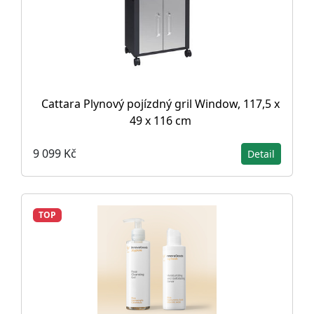
Cattara Plynový pojízdný gril Window, 117,5 x
49 x 116 cm
9 099 Kč
Detail
TOP