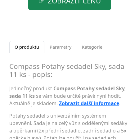
ZOBRAZIT CENU
O produktu
Parametry
Kategorie
Compass Potahy sedadel Sky, sada
11 ks - popis:
Jedinečný produkt
Compass Potahy sedadel Sky,
sada 11 ks
se vám bude určitě právě nyní hodit.
Aktuálně je skladem.
Zobrazit další informace
.
Potahy sedadel s univerzálním systémem
upevnění. Sada je na celý vůz s oddělenými sedáky
a opěrkami (2x přední sedadlo, zadní sedadlo a 5x
opěrka hlavy). Potah lze použít i na sedadlech,