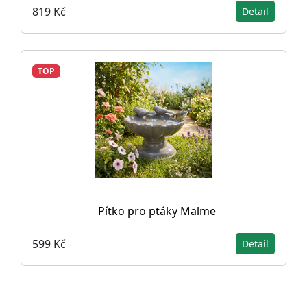
819 Kč
Detail
TOP
Pítko pro ptáky Malme
599 Kč
Detail