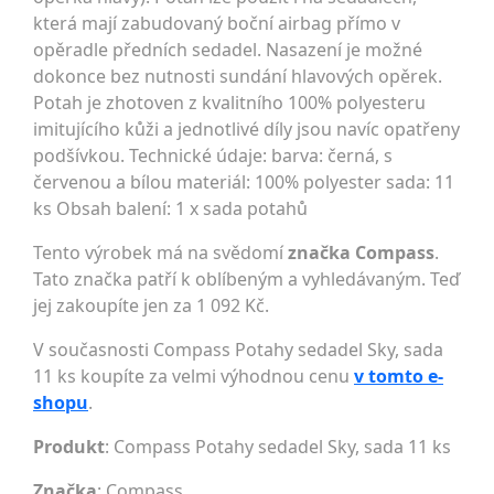
která mají zabudovaný boční airbag přímo v
opěradle předních sedadel. Nasazení je možné
dokonce bez nutnosti sundání hlavových opěrek.
Potah je zhotoven z kvalitního 100% polyesteru
imitujícího kůži a jednotlivé díly jsou navíc opatřeny
podšívkou. Technické údaje: barva: černá, s
červenou a bílou materiál: 100% polyester sada: 11
ks Obsah balení: 1 x sada potahů
Tento výrobek má na svědomí
značka Compass
.
Tato značka patří k oblíbeným a vyhledávaným. Teď
jej zakoupíte jen za 1 092 Kč.
V současnosti Compass Potahy sedadel Sky, sada
11 ks koupíte za velmi výhodnou cenu
v tomto e-
shopu
.
Produkt
: Compass Potahy sedadel Sky, sada 11 ks
Značka
:
Compass