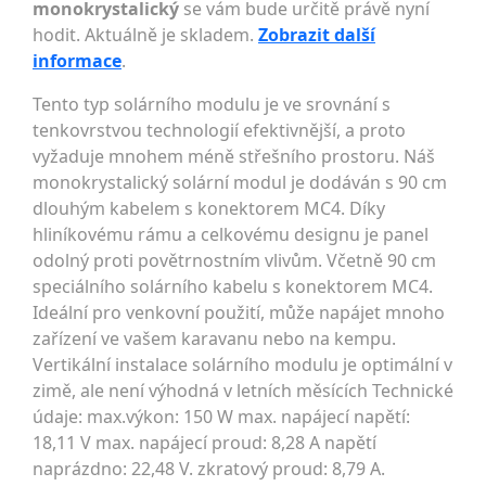
monokrystalický
se vám bude určitě právě nyní
hodit. Aktuálně je skladem.
Zobrazit další
informace
.
Tento typ solárního modulu je ve srovnání s
tenkovrstvou technologií efektivnější, a proto
vyžaduje mnohem méně střešního prostoru. Náš
monokrystalický solární modul je dodáván s 90 cm
dlouhým kabelem s konektorem MC4. Díky
hliníkovému rámu a celkovému designu je panel
odolný proti povětrnostním vlivům. Včetně 90 cm
speciálního solárního kabelu s konektorem MC4.
Ideální pro venkovní použití, může napájet mnoho
zařízení ve vašem karavanu nebo na kempu.
Vertikální instalace solárního modulu je optimální v
zimě, ale není výhodná v letních měsících Technické
údaje: max.výkon: 150 W max. napájecí napětí:
18,11 V max. napájecí proud: 8,28 A napětí
naprázdno: 22,48 V. zkratový proud: 8,79 A.