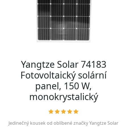
Yangtze Solar 74183
Fotovoltaický solární
panel, 150 W,
monokrystalický
Jedinečný kousek od oblíbené značky
Yangtze Solar