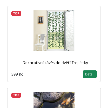
TOP
Dekorativní závěs do dvěří Trojlístky
599 Kč
Detail
TOP