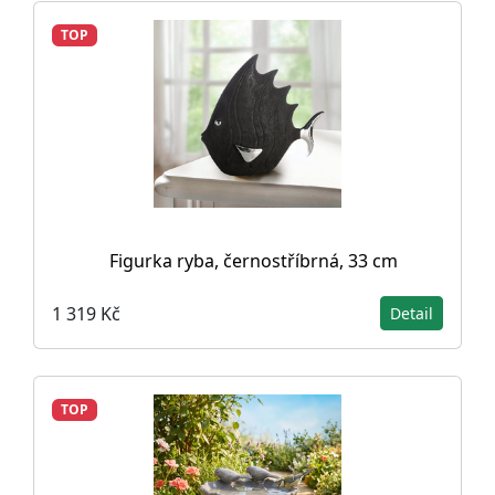
TOP
Figurka ryba, černostříbrná, 33 cm
1 319 Kč
Detail
TOP