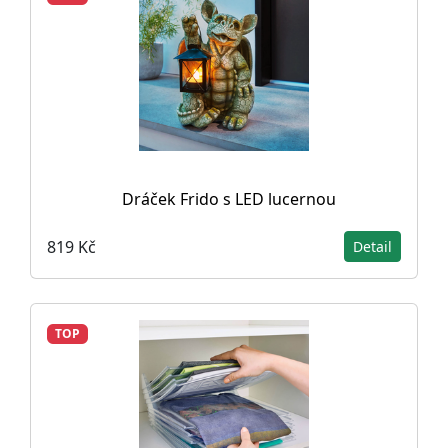
Dráček Frido s LED lucernou
819 Kč
Detail
TOP