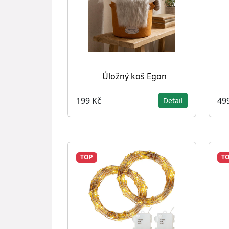
Úložný koš Egon
199 Kč
49
Detail
TOP
T