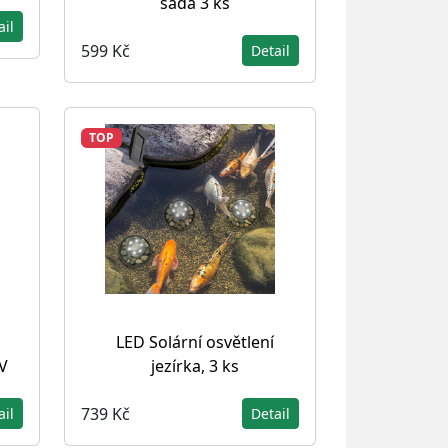
sada 3 ks
ail
599 Kč
Detail
TOP
LED Solární osvětlení
V
jezírka, 3 ks
739 Kč
ail
Detail