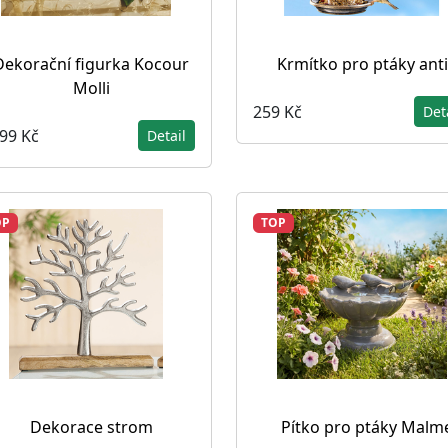
Dekorační figurka Kocour
Krmítko pro ptáky ant
Molli
259 Kč
Det
399 Kč
Detail
OP
TOP
Dekorace strom
Pítko pro ptáky Malm