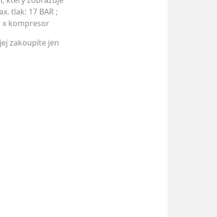
, který zobrazuje
. tlak: 17 BAR ;
 1 x kompresor
jej zakoupíte jen