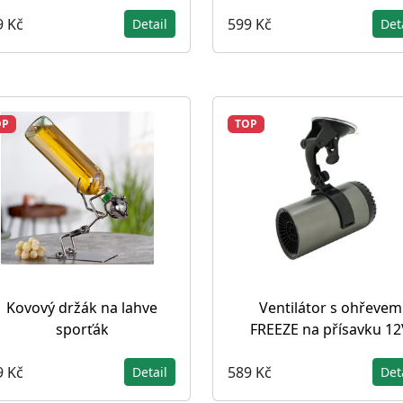
9 Kč
599 Kč
Detail
Det
OP
TOP
Kovový držák na lahve
Ventilátor s ohřevem
sporťák
FREEZE na přísavku 12
9 Kč
589 Kč
Detail
Det