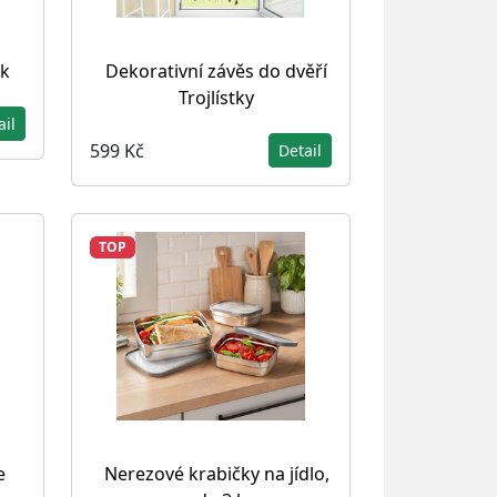
ik
Dekorativní závěs do dvěří
Trojlístky
ail
599 Kč
Detail
TOP
e
Nerezové krabičky na jídlo,