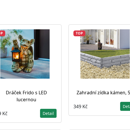
OP
TOP
Dráček Frido s LED
Zahradní zídka kámen, 5
lucernou
349 Kč
Det
9 Kč
Detail