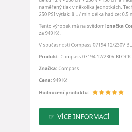
délku 12 V - 260 cm / 230 V - 150 cm a h
naměřený tlak v několika jednotkách. Techn
250 PSI výtlak: 8 L / min délka hadice: 0,
Tento výrobek má na svědomí
značka C
za 949 Kč.
V současnosti Compass 07194 12/230V B
Produkt
: Compass 07194 12/230V BLOCK
Značka
:
Compass
Cena
: 949 Kč
Hodnocení produktu
:
VÍCE INFORMACÍ