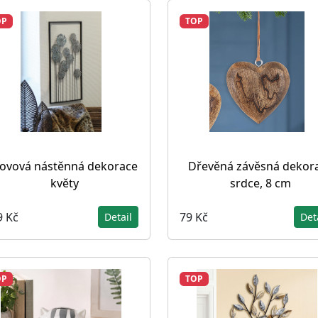
OP
TOP
ovová nástěnná dekorace
Dřevěná závěsná dekor
květy
srdce, 8 cm
9 Kč
79 Kč
Detail
Det
OP
TOP