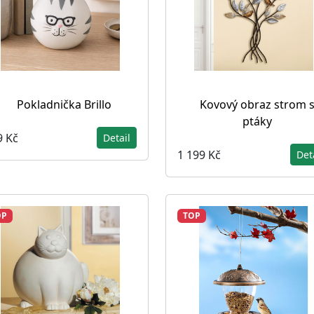
Pokladnička Brillo
Kovový obraz strom 
ptáky
9 Kč
Detail
1 199 Kč
Det
OP
TOP