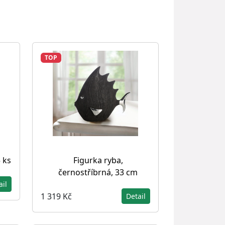
TOP
 ks
Figurka ryba,
černostříbrná, 33 cm
ail
1 319 Kč
Detail