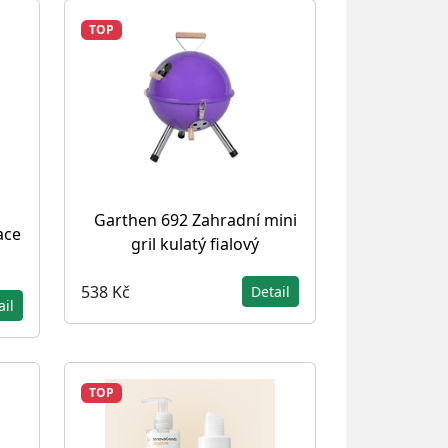
TOP
Garthen 692 Zahradní mini
ace
gril kulatý fialový
538 Kč
Detail
ail
TOP