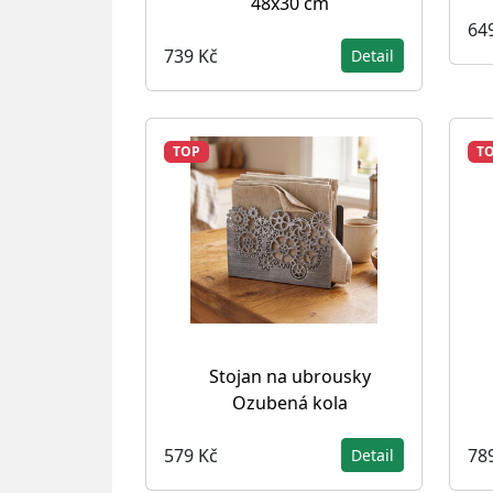
48x30 cm
64
739 Kč
Detail
TOP
T
Stojan na ubrousky
Ozubená kola
579 Kč
78
Detail