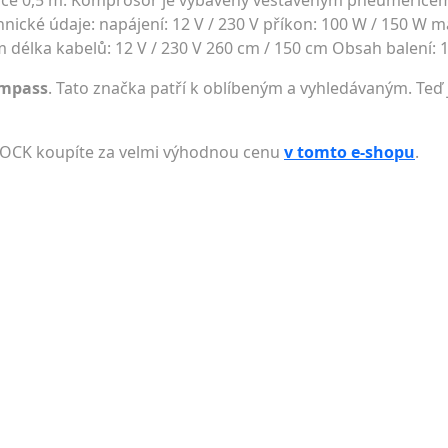
adice 0,5 m. Komprosor je vybavený vestavěným pneuměřičem
ické údaje: napájení: 12 V / 230 V příkon: 100 W / 150 W max
5 m délka kabelů: 12 V / 230 V 260 cm / 150 cm Obsah balení:
ompass
. Tato značka patří k oblíbeným a vyhledávaným. Teď 
LOCK koupíte za velmi výhodnou cenu
v tomto e-shopu
.