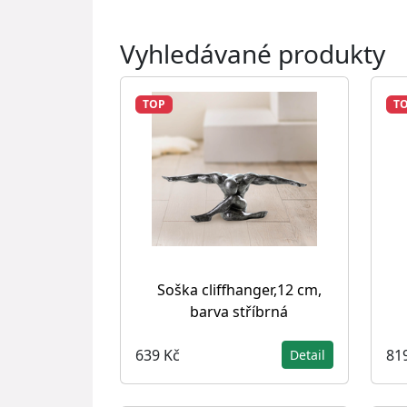
Vyhledávané produkty
TOP
T
Soška cliffhanger,12 cm,
barva stříbrná
639 Kč
81
Detail