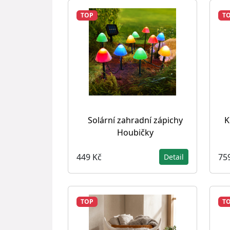
TOP
T
Solární zahradní zápichy
K
Houbičky
449 Kč
75
Detail
TOP
T