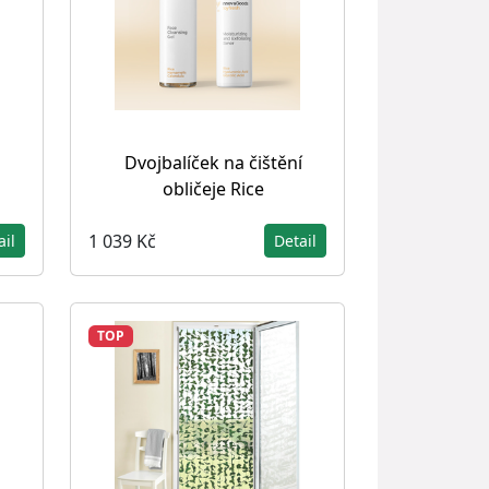
s
Dvojbalíček na čištění
obličeje Rice
1 039 Kč
ail
Detail
TOP