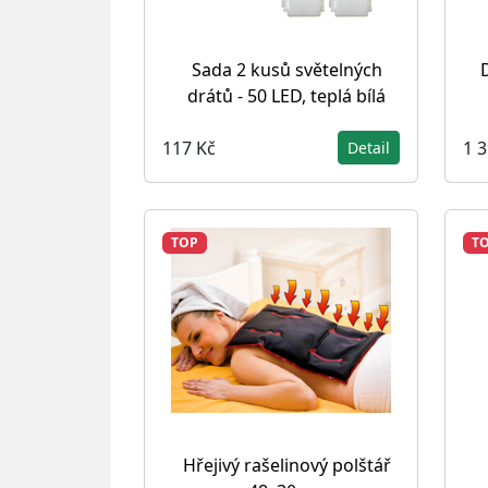
Sada 2 kusů světelných
drátů - 50 LED, teplá bílá
117 Kč
1 
Detail
TOP
T
Hřejivý rašelinový polštář