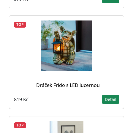
TOP
Dráček Frido s LED lucernou
819 Kč
Detail
TOP