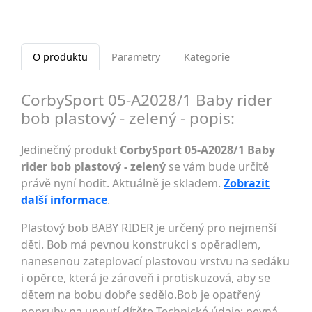
O produktu
Parametry
Kategorie
CorbySport 05-A2028/1 Baby rider
bob plastový - zelený - popis:
Jedinečný produkt
CorbySport 05-A2028/1 Baby
rider bob plastový - zelený
se vám bude určitě
právě nyní hodit. Aktuálně je skladem.
Zobrazit
další informace
.
Plastový bob BABY RIDER je určený pro nejmenší
děti. Bob má pevnou konstrukci s opěradlem,
nanesenou zateplovací plastovou vrstvu na sedáku
i opěrce, která je zároveň i protiskuzová, aby se
dětem na bobu dobře sedělo.Bob je opatřený
popruhy na upnutí dítěte Technické údaje: pevná