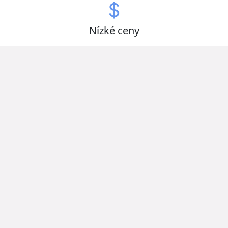
Nízké ceny
Získejte zboží za nejlepší ceny
Otevřeno nonstop
Ušetřete čas a vybírejte kdykoliv
Kvalitní produkty od zavedených domácích i
zahraničních výrobců.