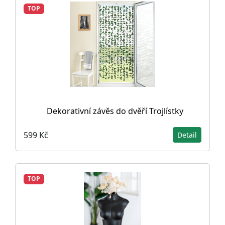
TOP
Dekorativní závěs do dvěří Trojlístky
599 Kč
Detail
TOP