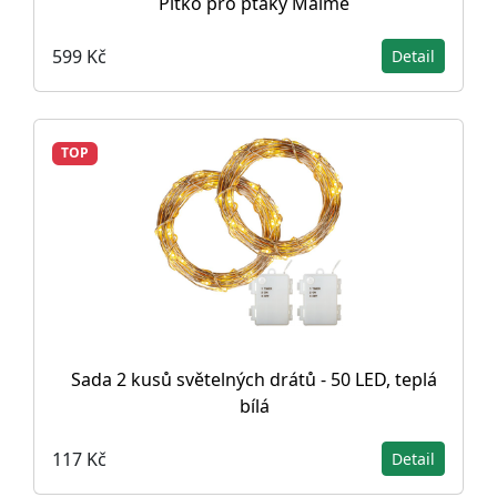
Pítko pro ptáky Malme
599 Kč
Detail
TOP
Sada 2 kusů světelných drátů - 50 LED, teplá
bílá
117 Kč
Detail