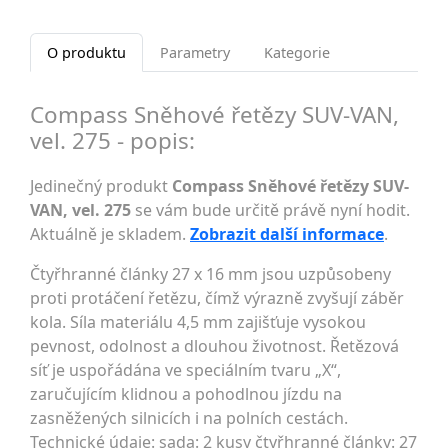
O produktu
Parametry
Kategorie
Compass Sněhové řetězy SUV-VAN,
vel. 275 - popis:
Jedinečný produkt
Compass Sněhové řetězy SUV-
VAN, vel. 275
se vám bude určitě právě nyní hodit.
Aktuálně je skladem.
Zobrazit další informace
.
Čtyřhranné články 27 x 16 mm jsou uzpůsobeny
proti protáčení řetězu, čímž výrazně zvyšují záběr
kola. Síla materiálu 4,5 mm zajišťuje vysokou
pevnost, odolnost a dlouhou životnost. Řetězová
síť je uspořádána ve speciálním tvaru „X“,
zaručujícím klidnou a pohodlnou jízdu na
zasněžených silnicích i na polních cestách.
Technické údaje: sada: 2 kusy čtyřhranné články: 27