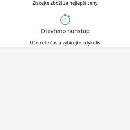
Získejte zboží za nejlepší ceny
Otevřeno nonstop
Ušetřete čas a vybírejte kdykoliv
Kvalitní produkty od zavedených domácích i
zahraničních výrobců.
Cenový srovnávač produktů