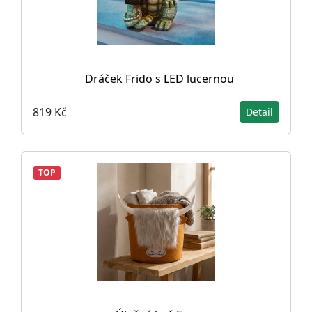
Dráček Frido s LED lucernou
819 Kč
Detail
TOP