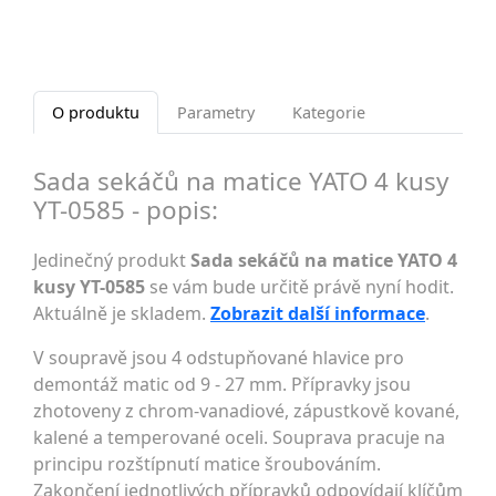
O produktu
Parametry
Kategorie
Sada sekáčů na matice YATO 4 kusy
YT-0585 - popis:
Jedinečný produkt
Sada sekáčů na matice YATO 4
kusy YT-0585
se vám bude určitě právě nyní hodit.
Aktuálně je skladem.
Zobrazit další informace
.
V soupravě jsou 4 odstupňované hlavice pro
demontáž matic od 9 - 27 mm. Přípravky jsou
zhotoveny z chrom-vanadiové, zápustkově kované,
kalené a temperované oceli. Souprava pracuje na
principu rozštípnutí matice šroubováním.
Zakončení jednotlivých přípravků odpovídají klíčům