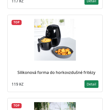
117 Kč
Detail
TOP
Silikonová forma do horkovzdušné fritézy
119 Kč
Detail
TOP