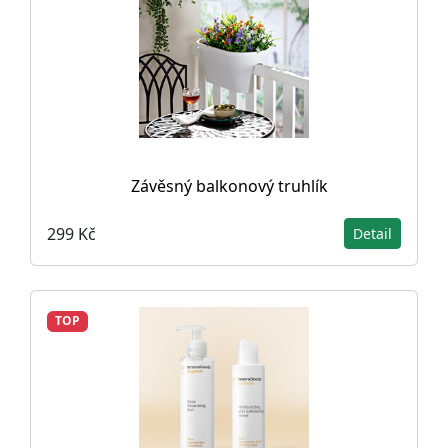
Závěsný balkonový truhlík
299 Kč
Detail
TOP