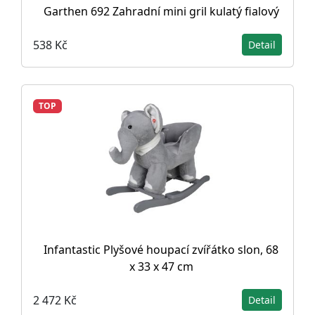
Garthen 692 Zahradní mini gril kulatý fialový
538 Kč
Detail
TOP
Infantastic Plyšové houpací zvířátko slon, 68
x 33 x 47 cm
2 472 Kč
Detail