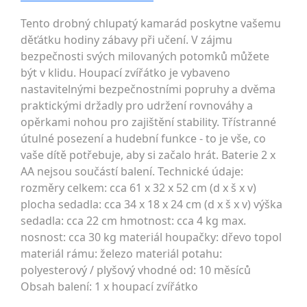
Tento drobný chlupatý kamarád poskytne vašemu
děťátku hodiny zábavy při učení. V zájmu
bezpečnosti svých milovaných potomků můžete
být v klidu. Houpací zvířátko je vybaveno
nastavitelnými bezpečnostními popruhy a dvěma
praktickými držadly pro udržení rovnováhy a
opěrkami nohou pro zajištění stability. Třístranné
útulné posezení a hudební funkce - to je vše, co
vaše dítě potřebuje, aby si začalo hrát. Baterie 2 x
AA nejsou součástí balení. Technické údaje:
rozměry celkem: cca 61 x 32 x 52 cm (d x š x v)
plocha sedadla: cca 34 x 18 x 24 cm (d x š x v) výška
sedadla: cca 22 cm hmotnost: cca 4 kg max.
nosnost: cca 30 kg materiál houpačky: dřevo topol
materiál rámu: železo materiál potahu:
polyesterový / plyšový vhodné od: 10 měsíců
Obsah balení: 1 x houpací zvířátko