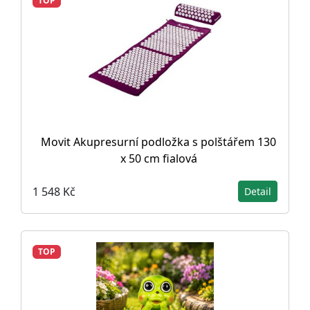
TOP
Movit Akupresurní podložka s polštářem 130
x 50 cm fialová
1 548 Kč
Detail
TOP