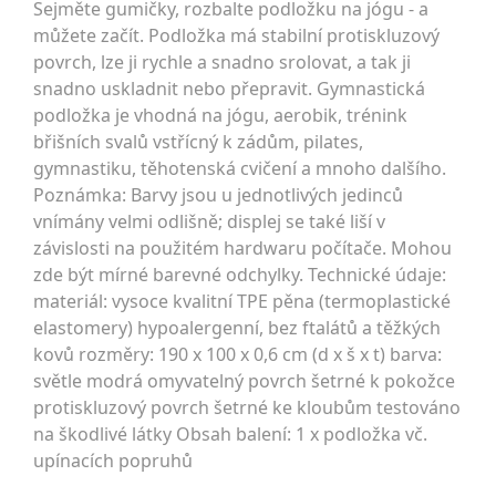
Sejměte gumičky, rozbalte podložku na jógu - a
můžete začít. Podložka má stabilní protiskluzový
povrch, lze ji rychle a snadno srolovat, a tak ji
snadno uskladnit nebo přepravit. Gymnastická
podložka je vhodná na jógu, aerobik, trénink
břišních svalů vstřícný k zádům, pilates,
gymnastiku, těhotenská cvičení a mnoho dalšího.
Poznámka: Barvy jsou u jednotlivých jedinců
vnímány velmi odlišně; displej se také liší v
závislosti na použitém hardwaru počítače. Mohou
zde být mírné barevné odchylky. Technické údaje:
materiál: vysoce kvalitní TPE pěna (termoplastické
elastomery) hypoalergenní, bez ftalátů a těžkých
kovů rozměry: 190 x 100 x 0,6 cm (d x š x t) barva:
světle modrá omyvatelný povrch šetrné k pokožce
protiskluzový povrch šetrné ke kloubům testováno
na škodlivé látky Obsah balení: 1 x podložka vč.
upínacích popruhů