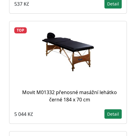
537 Kč
Detail
TOP
Movit M01332 přenosné masážní lehátko
černé 184 x 70 cm
5 044 Kč
Detail