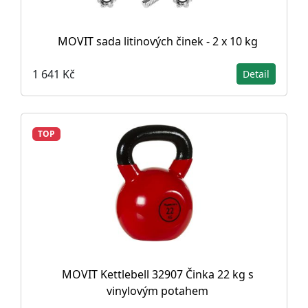
MOVIT sada litinových činek - 2 x 10 kg
1 641 Kč
Detail
TOP
MOVIT Kettlebell 32907 Činka 22 kg s
vinylovým potahem