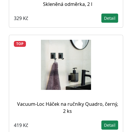
Skleněná odměrka, 2 l
329 Kč
Detail
TOP
Vacuum-Loc Háček na ručníky Quadro, černý,
2 ks
419 Kč
Detail