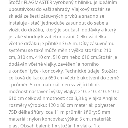
Stožár FLAGMASTER vyrobený z hliníku je ideálním
upoutávkou do vaší zahrady. Vlajkový stožár se
skládá ze šesti zásuvných prvků a snadno se
instaluje - stačí jednoduše zasunout do sebe a
vložit do držáku, který je součástí dodávky a který
je také vhodný k zabetonování. Celková délka
včetně držáku je přibližně 6,5 m. Díky zásuvnému
systému se také může měnit výška stožáru: 210
cm, 310 cm, 410 cm, 510 cm nebo 610 cm.Stožár je
dodáván včetně vlajky, zavěšení a horního
ukončení tyče - koncovky. Technické údaje: Stožár:
celková délka: cca 650 cm včetně ukotvení do země
- průměr: 5 cm materiál: nerezavějící hliník
možnost nastavení výšky vlajky: 210, 310, 410, 510 a
610 cm celková hmotnost: cca 3,3 kg Vlajka Anglie:
rozměry výrobku: 120 x 80 cm materiál: polyester
75D délka šňůry: cca 11 m průměr šňůry: 5 mm
materiál: nylon koncovka: výška: 5 cm, materiál:
plast Obsah balení: 1 x stožár 1 x vlajka 1 x