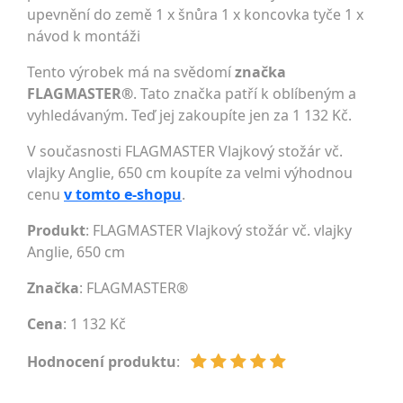
upevnění do země 1 x šnůra 1 x koncovka tyče 1 x
návod k montáži
Tento výrobek má na svědomí
značka
FLAGMASTER®
. Tato značka patří k oblíbeným a
vyhledávaným. Teď jej zakoupíte jen za 1 132 Kč.
V současnosti FLAGMASTER Vlajkový stožár vč.
vlajky Anglie, 650 cm koupíte za velmi výhodnou
cenu
v tomto e-shopu
.
Produkt
: FLAGMASTER Vlajkový stožár vč. vlajky
Anglie, 650 cm
Značka
:
FLAGMASTER®
Cena
: 1 132 Kč
Hodnocení produktu
: