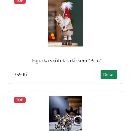
TOP
Figurka skřítek s dárkem "Pico"
759 Kč
Detail
TOP