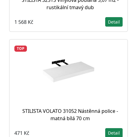
STILISTA 32515 Vinylová podlaha 5,07 m2 -
rustikální tmavý dub
1 568 Kč
Detail
TOP
STILISTA VOLATO 31052 Nástěnná police -
matná bílá 70 cm
471 Kč
Detail