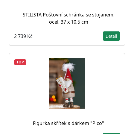
STILISTA Poštovní schránka se stojanem,
ocel, 37 x 10,5 cm
2 739 Kč
Detail
TOP
Figurka skřítek s dárkem "Pico"