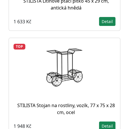
STILISTA Litinové ptačí pítko 45 x 29 cm,
antická hnědá
1 633 Kč
Detail
TOP
STILISTA Stojan na rostliny, vozík, 77 x 75 x 28
cm, ocel
1 948 Kč
Detail