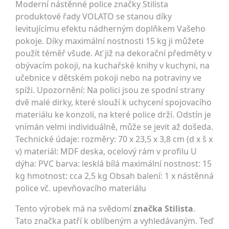
Moderní nástěnné police značky Stilista
produktové řady VOLATO se stanou díky
levitujícímu efektu nádherným doplňkem Vašeho
pokoje. Díky maximální nostnosti 15 kg ji můžete
použít téměř všude. Ať již na dekorační předměty v
obývacím pokoji, na kuchařské knihy v kuchyni, na
učebnice v dětském pokoji nebo na potraviny ve
spíži. Upozornění: Na polici jsou ze spodní strany
dvě malé dirky, které slouží k uchycení spojovacího
materiálu ke konzoli, na které police drží. Odstín je
vnímán velmi individuálně, může se jevit až došeda.
Technické údaje: rozměry: 70 x 23,5 x 3,8 cm (d x š x
v) materiál: MDF deska, ocelový rám v profilu U
dýha: PVC barva: lesklá bílá maximální nostnost: 15
kg hmotnost: cca 2,5 kg Obsah balení: 1 x nástěnná
police vč. upevňovacího materiálu
Tento výrobek má na svědomí
značka Stilista
.
Tato značka patří k oblíbeným a vyhledávaným. Teď