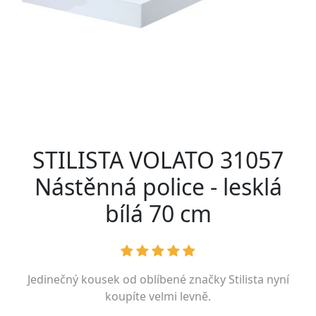
STILISTA VOLATO 31057
Nástěnná police - lesklá
bílá 70 cm
Jedinečný kousek od oblíbené značky
Stilista
nyní
koupíte velmi levně.