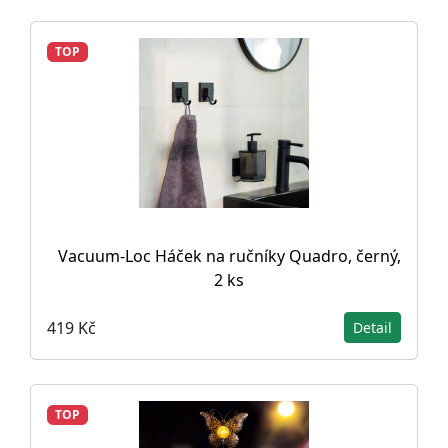
TOP
Vacuum-Loc Háček na ručníky Quadro, černý,
2 ks
419 Kč
Detail
TOP