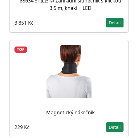
88634 STILISTA Zahradní slunečník s kličkou
3,5 m, khaki + LED
3 851 Kč
Detail
TOP
Magnetický nákrčník
229 Kč
Detail