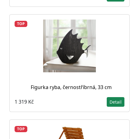
TOP
Figurka ryba, černostříbrná, 33 cm
1 319 Kč
Detail
TOP