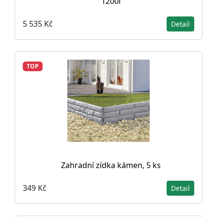
1200l
5 535 Kč
Detail
TOP
Zahradní zídka kámen, 5 ks
349 Kč
Detail