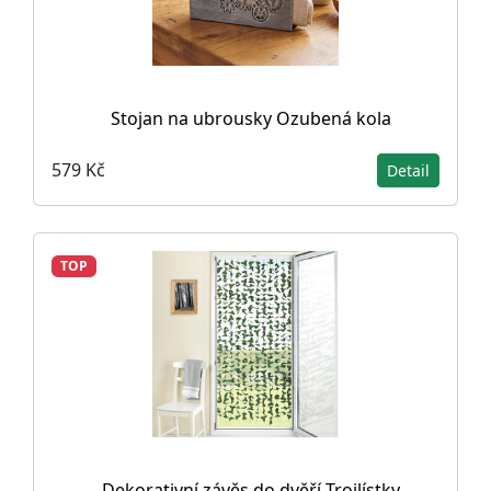
Stojan na ubrousky Ozubená kola
579 Kč
Detail
TOP
Dekorativní závěs do dvěří Trojlístky