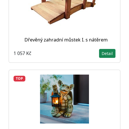
Dřevěný zahradní můstek I. s nátěrem
1 057 Kč
Detail
TOP