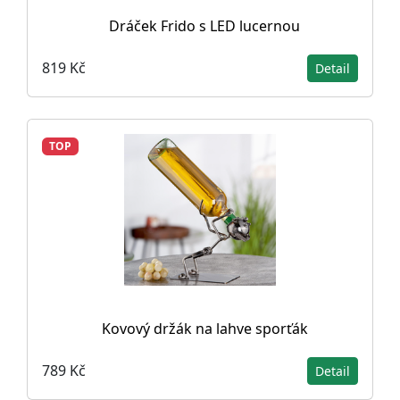
Dráček Frido s LED lucernou
819 Kč
Detail
TOP
Kovový držák na lahve sporťák
789 Kč
Detail