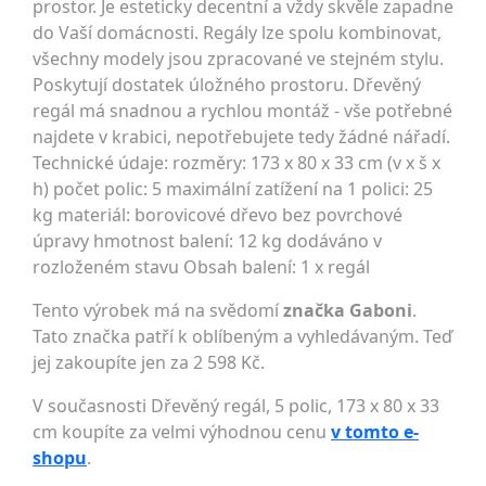
prostor. Je esteticky decentní a vždy skvěle zapadne
do Vaší domácnosti. Regály lze spolu kombinovat,
všechny modely jsou zpracované ve stejném stylu.
Poskytují dostatek úložného prostoru. Dřevěný
regál má snadnou a rychlou montáž - vše potřebné
najdete v krabici, nepotřebujete tedy žádné nářadí.
Technické údaje: rozměry: 173 x 80 x 33 cm (v x š x
h) počet polic: 5 maximální zatížení na 1 polici: 25
kg materiál: borovicové dřevo bez povrchové
úpravy hmotnost balení: 12 kg dodáváno v
rozloženém stavu Obsah balení: 1 x regál
Tento výrobek má na svědomí
značka Gaboni
.
Tato značka patří k oblíbeným a vyhledávaným. Teď
jej zakoupíte jen za 2 598 Kč.
V současnosti Dřevěný regál, 5 polic, 173 x 80 x 33
cm koupíte za velmi výhodnou cenu
v tomto e-
shopu
.