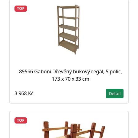
TOP
89566 Gaboni Dřevěný bukový regál, 5 polic,
173 x 70 x 33 cm
3 968 Kč
Detail
TOP