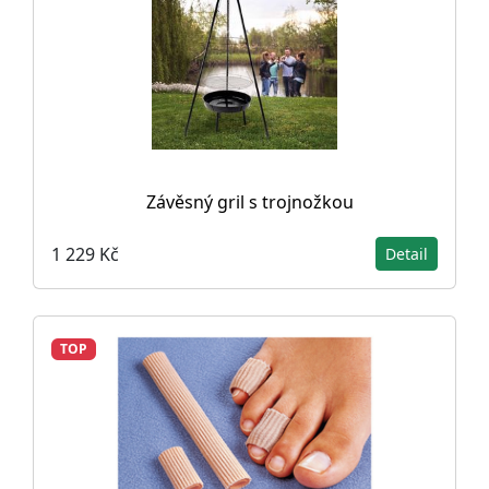
Závěsný gril s trojnožkou
1 229 Kč
Detail
TOP