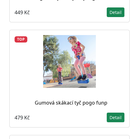
449 Kč
Detail
TOP
Gumová skákací tyč pogo funp
479 Kč
Detail